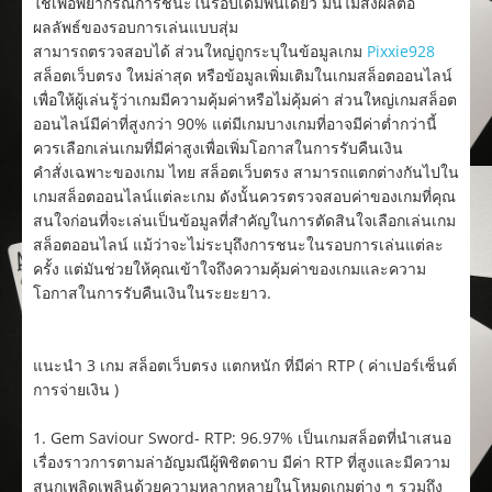
ใช้เพื่อพยากรณ์การชนะในรอบเดิมพันเดียว มันไม่ส่งผลต่อ
ผลลัพธ์ของรอบการเล่นแบบสุ่ม
สามารถตรวจสอบได้ ส่วนใหญ่ถูกระบุในข้อมูลเกม
Pixxie928
สล็อตเว็บตรง ใหม่ล่าสุด หรือข้อมูลเพิ่มเติมในเกมสล็อตออนไลน์
เพื่อให้ผู้เล่นรู้ว่าเกมมีความคุ้มค่าหรือไม่คุ้มค่า ส่วนใหญ่เกมสล็อต
ออนไลน์มีค่าที่สูงกว่า 90% แต่มีเกมบางเกมที่อาจมีค่าต่ำกว่านี้
ควรเลือกเล่นเกมที่มีค่าสูงเพื่อเพิ่มโอกาสในการรับคืนเงิน
คำสั่งเฉพาะของเกม ไทย สล็อตเว็บตรง สามารถแตกต่างกันไปใน
เกมสล็อตออนไลน์แต่ละเกม ดังนั้นควรตรวจสอบค่าของเกมที่คุณ
สนใจก่อนที่จะเล่นเป็นข้อมูลที่สำคัญในการตัดสินใจเลือกเล่นเกม
สล็อตออนไลน์ แม้ว่าจะไม่ระบุถึงการชนะในรอบการเล่นแต่ละ
ครั้ง แต่มันช่วยให้คุณเข้าใจถึงความคุ้มค่าของเกมและความ
โอกาสในการรับคืนเงินในระยะยาว.
แนะนำ 3 เกม สล็อตเว็บตรง แตกหนัก ที่มีค่า RTP ( ค่าเปอร์เซ็นต์
การจ่ายเงิน )
1. Gem Saviour Sword- RTP: 96.97% เป็นเกมสล็อตที่นำเสนอ
เรื่องราวการตามล่าอัญมณีผู้พิชิตดาบ มีค่า RTP ที่สูงและมีความ
สนุกเพลิดเพลินด้วยความหลากหลายในโหมดเกมต่าง ๆ รวมถึง