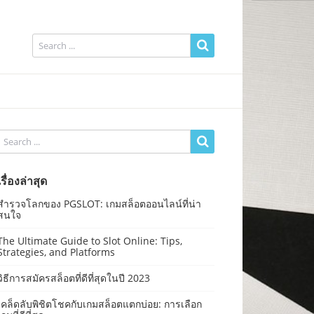
เรื่องล่าสุด
สำรวจโลกของ PGSLOT: เกมสล็อตออนไลน์ที่น่า
สนใจ
The Ultimate Guide to Slot Online: Tips,
Strategies, and Platforms
วิธีการสมัครสล็อตที่ดีที่สุดในปี 2023
เคล็ดลับพิชิตโชคกับเกมสล็อตแตกบ่อย: การเลือก