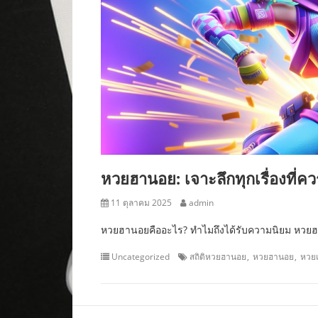
หวยฮานอย: เจาะลึกทุกเรื่องที่ควร
11 ตุลาคม 2025
admin
หวยฮานอยคืออะไร? ทำไมถึงได้รับความนิยม หว
Uncategorized
สถิติหวยฮานอย
หวยฮานอย
หวย