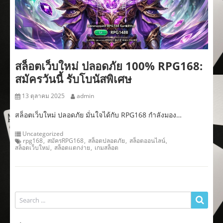
สล็อตเว็บใหม่ ปลอดภัย 100% RPG168:
สมัครวันนี้ รับโบนัสพิเศษ
13 ตุลาคม 2025
admin
สล็อตเว็บใหม่ ปลอดภัย มั่นใจได้กับ RPG168 กำลังมอง…
Uncategorized
rpg168
สมัครRPG168
สล็อตปลอดภัย
สล็อตออนไลน์
สล็อตเว็บใหม่
สล็อตแตกง่าย
เกมสล็อต