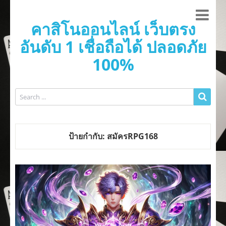
คาสิโนออนไลน์ เว็บตรง
อันดับ 1 เชื่อถือได้ ปลอดภัย
100%
ป้ายกำกับ:
สมัครRPG168