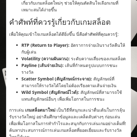
เกี่ยวกับเกมสล็อตใหม่ๆ ช่วยให้คุณตัดสินใจเลือกเกมที่
เหมาะสมได้ง่ายขึ้น
คำศัพท์ที่ควรรู้เกี่ยวกับเกมสล็อต
เพื่อให้คุณเข้าใจเกมสล็อตได้ดียิ่งขึ้น นี่คือคำศัพท์ที่คุณควรรู้:
RTP (Return to Player):
อัตราการจ่ายเงินรางวัลคืนให้
กับผู้เล่น
Volatility (ความผันผวน):
ระดับความเสี่ยงของเกมสล็อต
Payline (เส้นจ่ายเงิน):
เส้นที่กำหนดรูปแบบการชนะ
รางวัล
Scatter Symbol (สัญลักษณ์กระจาย):
สัญลักษณ์ที่
สามารถให้รางวัลได้โดยไม่ต้องเรียงตามเส้นจ่ายเงิน
Wild Symbol (สัญลักษณ์ไวด์):
สัญลักษณ์ที่สามารถใช้
แทนสัญลักษณ์อื่นๆ เพื่อเพิ่มโอกาสในการชนะ
การเล่น
เกมสล็อตมาใหม่
เป็นวิธีที่สนุกและน่าตื่นเต้นในการลุ้น
รับรางวัลใหญ่ อย่าลืมศึกษาข้อมูลและเคล็ดลับต่างๆ ก่อนเล่น
เพื่อเพิ่มโอกาสในการทำกำไรและสนุกกับการเล่นเกมอย่างเต็มที่!
ค้นหาประสบการณ์การเล่นเกมสล็อตที่ยอดเยี่ยมและรับรางวัล
ใหญ่ได้เลย