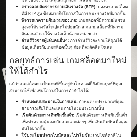
ตรวจสอบอัตราการจ่ายเงินรางวัล (RTP):
มองหาเกมสล็อต
ที่มี RTP สูง ซึ่งหมายถึงโอกาสในการชนะรางวัลที่มากขึ้น
พิจารณาความผันผวนของเกม:
เกมสล็อตที่มีความผันผวน
สูงจะให้รางวัลใหญ่แต่ไม่บ่อยนัก ส่วนเกมสล็อตที่มีความ
ผันผวนต่ำจะให้รางวัลเล็กน้อยแต่บ่อยกว่า
อ่านรีวิวจากผู้เล่นคนอื่นๆ:
การอ่านรีวิวจะช่วยให้คุณได้
ข้อมูลเกี่ยวกับเกมสล็อตนั้นๆ ก่อนที่จะตัดสินใจเล่น
กลยุทธ์การเล่น เกมสล็อตมาใหม่
ให้ได้กำไร
แม้ว่าเกมสล็อตจะเป็นเกมที่ขึ้นอยู่กับโชค แต่ก็ยังมีกลยุทธ์ที่คุณ
สามารถใช้เพื่อเพิ่มโอกาสในการทำกำไรได้:
กำหนดงบประมาณในการเล่น:
กำหนดงบประมาณที่คุณ
สามารถเสียได้และเล่นภายในงบประมาณนั้น
เริ่มต้นด้วยการเดิมพันขั้นต่ำ:
เริ่มต้นด้วยการเดิมพันขั้นต่ำ
เพื่อทำความคุ้นเคยกับเกมและค่อยๆ เพิ่มเงินเดิมพันเมื่อคุณ
มั่นใจมากขึ้น
ใช้ประโยชน์จากโบนัสและโปรโมชั่น:
เว็บไซต์คาสิโน