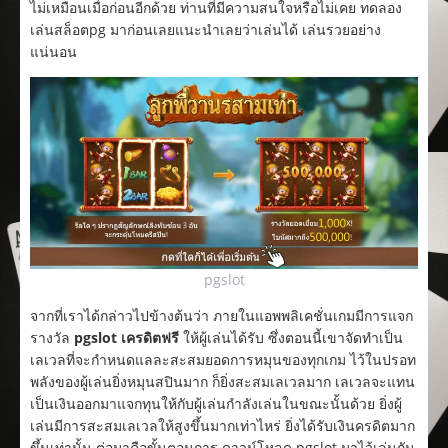
ไม่เหมือนเมื่อก่อนอีกด้วย ท่านที่มีความสนใจหรือไม่เคย ทดลอง
เล่นสล็อตpg มาก่อนเลยแนะนำเลยว่าเล่นได้ เล่นรวยอย่าง
แน่นอน
pgslot
จากที่เราได้กล่าวไปข้างต้นว่า ภายในแอพพลิเคชั่นเกมมีการแจก
รางวัล
pgslot เครดิตฟรี
ให้ผู้เล่นได้รับ ซึ่งตอนนี้เขาจัดทำเป็น
เลเวลที่จะกำหนดแลละสะสมยอดการหมุนของทุกเกม ไว้ในปรอท
พลังของผู้เล่นยิ่งหมุนสปินมาก ก็ยิ่งสะสมเลเวลมาก เลเวลจะแทน
เป็นเงินออกมาแจกทุนให้กับผู้เล่นกำลังเล่นในขณะนั้นด้วย ยิ่งผู้
เล่นมีการสะสมเลเวลให้สูงขึ้นมากเท่าไหร่ ยิ่งได้รับเงินครดิตมาก
ขึ้นเท่านั้น ต่อมาคือขั้นตอนการ ดาวน์โหลด pgslot มาไว้เล่นกัน