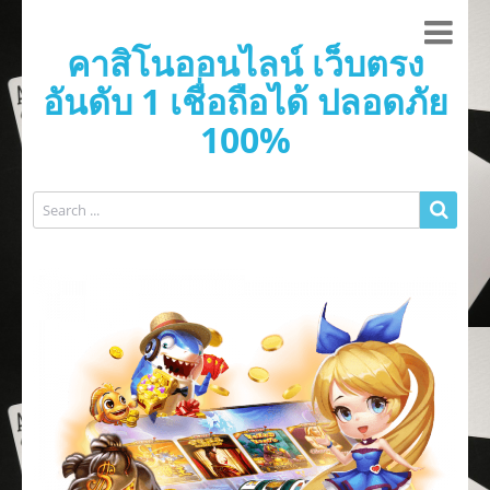
คาสิโนออนไลน์ เว็บตรง
อันดับ 1 เชื่อถือได้ ปลอดภัย
100%