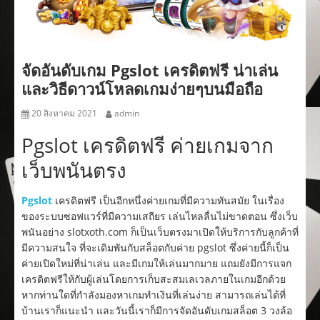
จัดอันดับเกม Pgslot เครดิตฟรี น่าเล่น
และวิธีดาวน์โหลดเกมง่ายๆบนมือถือ
20 สิงหาคม 2021
admin
Pgslot เครดิตฟรี ค่ายเกมจาก
เว็บพนันตรง
Pgslot
เครดิตฟรี เป็นอีกหนึ่งค่ายเกมที่มีความทันสมัย ในเรื่อง
ของระบบซอฟแวร์ที่มีความเสถียร เล่นไหลลื่นไม่ขาดตอน ซึ่งเว็บ
พนันอย่าง slotxoth.com ก็เป็นเว็บตรงมาเปิดให้บริการกับลูกค้าที่
มีความสนใจ ที่จะเดิมพันกับสล็อตกับค่าย pgslot ซึ่งค่ายนี้ก็เป็น
ค่ายเปิดใหม่ที่น่าเล่น และมีเกมให้เล่นมากมาย แถมยังมีการแจก
เครดิตฟรีให้กับผู้เล่นโดยการเก็บสะสมเลเวลภายในเกมอีกด้วย
หากท่านใดที่กำลังมองหาเกมทำเงินที่เล่นง่าย สามารถเล่นได้ที่
บ้านเราก็แนะนำ และวันนี้เราก็มีการจัดอันดับเกมสล็อต 3 วงล้อ