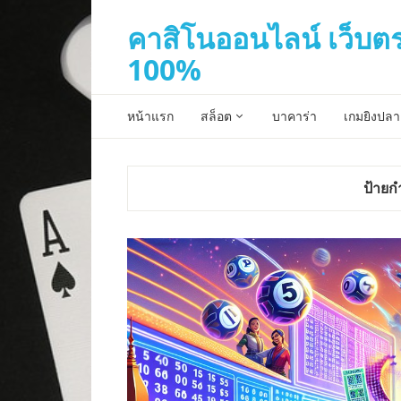
คาสิโนออนไลน์ เว็บตรง
100%
หน้าแรก
สล็อต
บาคาร่า
เกมยิงปลา
ป้ายก