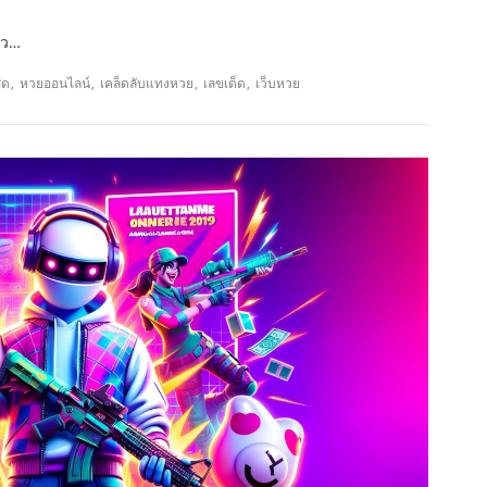
รว…
ุด
หวยออนไลน์
เคล็ดลับแทงหวย
เลขเด็ด
เว็บหวย