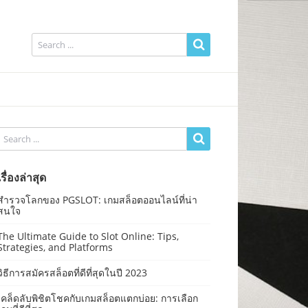
เรื่องล่าสุด
สำรวจโลกของ PGSLOT: เกมสล็อตออนไลน์ที่น่า
สนใจ
The Ultimate Guide to Slot Online: Tips,
Strategies, and Platforms
วิธีการสมัครสล็อตที่ดีที่สุดในปี 2023
เคล็ดลับพิชิตโชคกับเกมสล็อตแตกบ่อย: การเลือก