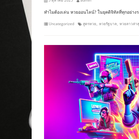
5 ตุลาคม 2025
admin
ทำไมต้องเล่น หวยออนไลน์? ในยุคดิจิทัลที่ทุกอย่าง
Uncategorized
สูตรหวย
หวยรัฐบาล
หวยลาวล่าส