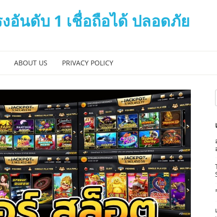
อันดับ 1 เชื่อถือได้ ปลอดภัย
ABOUT US
PRIVACY POLICY