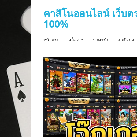
คาสิโนออนไลน์ เว็บตรง
100%
หน้าแรก
สล็อต
บาคาร่า
เกมยิงปลา