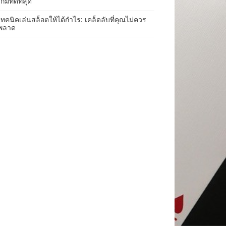
เกมที่ดีที่สุด
เทคนิคเล่นสล็อตให้ได้กำไร: เคล็ดลับที่คุณไม่ควร
พลาด