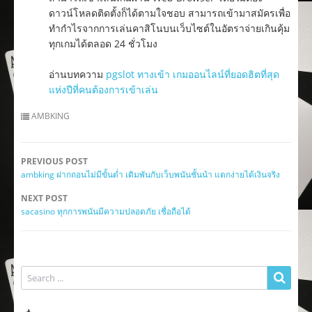
ดาวน์โหลดติดตั้งก็ได้ตามใจชอบ สามารถเข้ามาสมัครเพื่อ
ทำกำไรจากการเล่นคาสิโนบนเว็บไซต์ในอัตราจ่ายเกินคุ้ม
ทุกเกมได้ตลอด 24 ชั่วโมง
อ่านบทความ
pgslot ทางเข้า เกมออนไลน์ที่ยอดฮิตที่สุด
แห่งปีที่คนต้องการเข้าเล่น
AMBKING
PREVIOUS POST
ambking ฝากถอนไม่มีขั้นต่ำ เดิมพันกับเว็บพนันชั้นนำ แตกง่ายได้เงินจริง
NEXT POST
sacasino ทุกการพนันมีความปลอดภัย เชื่อถือได้