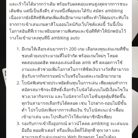
และเร้าใจได้มากกว่าเดิม พร้อมรับผลตอบแทนสูงสุดจากการชนะ
เดิมพัน แต่นี่เป็นสิ่งดีๆ ส่วนหนึ่งที่คุณจะได้รับ สมัคร ambking
เนื่องจากยังมีสิทธิพิเศษเพิ่มเติมอีกมากมายที่จะทำให้คุณประทับใจ
จากการเข้าเล่นเกมคาสิโนออนไลน์กับเว็บไซต์แห่งนี้ วันนี้เป็น
โอกาสอันดีที่เราจะหยิบยกความพิเศษและข้อดีที่ทำให้นักพนันไว้
วางใจเข้ามาลงทุนที่นี่ ambking auto
มีเกมให้เลือกเล่นมากกว่า 200 เกม เลือกลงทุนเล่นเกมที่ชื่น
ชอบด้วยงบประมาณที่ไม่จำกัด พร้อมเกมใหม่ๆ โหมด
ทดสอบยอดฮิต ทดลองเล่นสล็อต amb ฟรี ตลอดการใช้
งานและตัวช่วยเพิ่มโอกาสในการพิชิตเงินรางวัลที่สามารถ
ลุ้นรับจากกิจกรรมหน้าเว็บหรือในแต่ละเกมอีกมากมาย
โบนัสพิเศษช่วยประหยัดต้นทุนในการเล่น เพียงคุณทำการ
สมัครสมาชิกจะมีสิทธิ์เลือกรับโบนัสได้แบบไม่มีเงื่อนไขใน
ช่วงเวลากิจกรรม และโบนัสจากโปรโมชั่นสุดคุ้มที่จัดขึ้น
ทุกวันสามารถเลือกรับได้ตลอด เช่น โปรฝาก-ถอนไม่มีขั้น
ต่ำ โปรโบนัสเพิ่มจากการเติมเงิน รับโบนัสแนะนำเพื่อน
เข้ามาเล่น และโปรคืนกำไรให้แก่สมาชิกอีกเพียบ
รองรับการเข้าถึงอุปกรณ์ ดาวน์โหลด ambking จะเล่นบน
มือถือ คอมพิวเตอร์ หรือแท็บเล็ตก็ได้ทุกที่ ทุกเวลา และ
สามารถเข้าเล่นเกมผ่าน Web Browser โดยไม่ต้อง