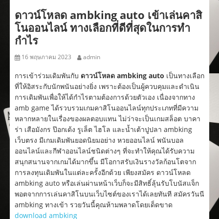
ดาวน์โหลด ambking auto เข้าเล่นคาสิ
โนออนไลน์ ทางเลือกที่ดีที่สุดในการทำ
กำไร
16 พฤษภาคม 2023
admin
การเข้าร่วมเดิมพันกับ
ดาวน์โหลด ambking auto
เป็นทางเลือก
ที่ให้อิสระกับนักพนันอย่างยิ่ง เพราะต้องเป็นผู้ควบคุมและดำเนิน
การเดิมพันเพื่อให้ได้กำไรตามต้องการด้วยตัวเอง เนื่องจากทาง
amb game ได้รวบรวมเกมคาสิโนออนไลน์ทุกประเภทที่มีความ
หลากหลายในเรื่องของผลตอบแทน ไม่ว่าจะเป็นเกมสล็อต บาคา
ร่า เสือมังกร ป๊อกเด้ง รูเล็ต ไฮโล และน้ำเต้าปูปลา ambking
เว็บตรง มีเกมเดิมพันยอดนิยมอย่าง หวยออนไลน์ พนันบอล
ออนไลน์และกีฬาออนไลน์ชนิดต่างๆ ที่จะทำให้คุณได้รับความ
สนุกสนานจากเกมได้มากขึ้น มีโอกาสรับเงินรางวัลก้อนโตจาก
การลงทุนเดิมพันในแต่ละครั้งอีกด้วย เพียงสมัคร ดาวน์โหลด
ambking auto หรือเล่นผ่านหน้าเว็บก็จะมีสิทธิ์ลุ้นรับโบนัสแจ็ก
พอตจากการเล่นคาสิโนบนเว็บไซต์ของเราได้เลยทันที สมัครวันนี
ambking ทางเข้า รวยวันนี้คุณห้ามพลาดโดยเด็ดขาด
download ambking