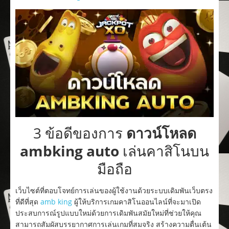
3 ข้อดีของการ
ดาวน์โหลด
ambking auto
เล่นคาสิโนบน
มือถือ
เว็บไซต์ที่ตอบโจทย์การเล่นของผู้ใช้งานด้วยระบบเดิมพันเว็บตรง
ที่ดีที่สุด
amb king
ผู้ให้บริการเกมคาสิโนออนไลน์ที่จะมาเปิด
ประสบการณ์รูปแบบใหม่ด้วยการเดิมพันสมัยใหม่ที่ช่วยให้คุณ
สามารถสัมผัสบรรยากาศการเล่นเกมที่สมจริง สร้างความตื่นเต้น