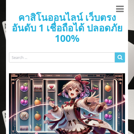
คาสิโนออนไลน์ เว็บตรง
อันดับ 1 เชื่อถือได้ ปลอดภัย
100%