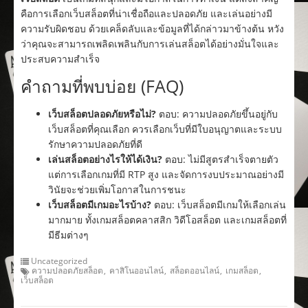
คือการเลือกเว็บสล็อตที่น่าเชื่อถือและปลอดภัย และเล่นอย่างมี
ความรับผิดชอบ ด้วยเคล็ดลับและข้อมูลที่ได้กล่าวมาข้างต้น หวัง
ว่าคุณจะสามารถเพลิดเพลินกับการเล่นสล็อตได้อย่างมั่นใจและ
ประสบความสำเร็จ
คำถามที่พบบ่อย (FAQ)
เว็บสล็อตปลอดภัยหรือไม่?
ตอบ: ความปลอดภัยขึ้นอยู่กับ
เว็บสล็อตที่คุณเลือก ควรเลือกเว็บที่มีใบอนุญาตและระบบ
รักษาความปลอดภัยที่ดี
เล่นสล็อตอย่างไรให้ได้เงิน?
ตอบ: ไม่มีสูตรสำเร็จตายตัว
แต่การเลือกเกมที่มี RTP สูง และจัดการงบประมาณอย่างมี
วินัยจะช่วยเพิ่มโอกาสในการชนะ
เว็บสล็อตมีเกมอะไรบ้าง?
ตอบ: เว็บสล็อตมีเกมให้เลือกเล่น
มากมาย ทั้งเกมสล็อตคลาสสิก วิดีโอสล็อต และเกมสล็อตที่
มีธีมต่างๆ
Uncategorized
ความปลอดภัยสล็อต
คาสิโนออนไลน์
สล็อตออนไลน์
เกมสล็อต
เว็บสล็อต