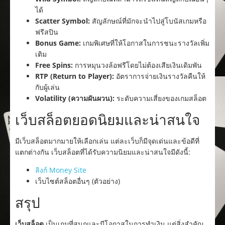
ได้
Scatter Symbol:
สัญลักษณ์ที่มักจะนำไปสู่โบนัสเกมหรือ
ฟรีสปิน
Bonus Game:
เกมพิเศษที่ให้โอกาสในการชนะรางวัลเพิ่ม
เติม
Free Spins:
การหมุนวงล้อฟรีโดยไม่ต้องเสียเงินเดิมพัน
RTP (Return to Player):
อัตราการจ่ายเงินรางวัลคืนให้
กับผู้เล่น
Volatility (ความผันผวน):
ระดับความเสี่ยงของเกมสล็อต
เว็บสล็อตยอดนิยมและน่าสนใจ
มีเว็บสล็อตมากมายให้เลือกเล่น แต่ละเว็บก็มีจุดเด่นและข้อดีที่
แตกต่างกัน เว็บสล็อตที่ได้รับความนิยมและน่าสนใจมีดังนี้:
ลิงก์ Money Site
เว็บไซต์สล็อตอื่นๆ (ตัวอย่าง)
สรุป
เว็บสล็อต
เป็นเกมที่สนุกและมีโอกาสในการทำเงิน แต่สิ่งสำคัญ