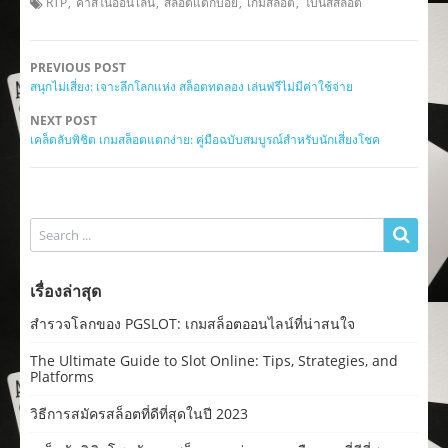
RTP
คาสิโนออนไลน์
สล็อตแตกบ่อย
เกมสล็อต
โบนัสสล็อต
PREVIOUS POST
สนุกไม่เสี่ยง: เจาะลึกโลกแห่ง สล็อตทดลอง เล่นฟรีไม่มีค่าใช้จ่าย
NEXT POST
เคล็ดลับพิชิต เกมสล็อตแตกง่าย: คู่มือฉบับสมบูรณ์สำหรับนักเสี่ยงโชค
เรื่องล่าสุด
สำรวจโลกของ PGSLOT: เกมสล็อตออนไลน์ที่น่าสนใจ
The Ultimate Guide to Slot Online: Tips, Strategies, and
Platforms
วิธีการสมัครสล็อตที่ดีที่สุดในปี 2023