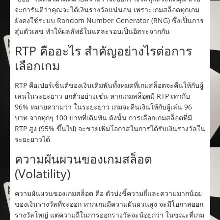
จะการันตีว่าคุณจะได้เงินรางวัลแน่นอน เพราะเกมสล็อตทุกเกม
ยังคงใช้ระบบ Random Number Generator (RNG) ซึ่งเป็นการ
สุ่มตัวเลข ทำให้ผลลัพธ์ในแต่ละรอบเป็นอิสระจากกัน
RTP คืออะไร สำคัญอย่างไรต่อการ
เลือกเกม
RTP คือเปอร์เซ็นต์ของเงินเดิมพันทั้งหมดที่เกมสล็อตจะคืนให้กับผู้
เล่นในระยะยาว ยกตัวอย่างเช่น หากเกมสล็อตมี RTP เท่ากับ
96% หมายความว่า ในระยะยาว เกมจะคืนเงินให้กับผู้เล่น 96
บาท จากทุกๆ 100 บาทที่เดิมพัน ดังนั้น การเลือกเกมสล็อตที่มี
RTP สูง (95% ขึ้นไป) จะช่วยเพิ่มโอกาสในการได้รับเงินรางวัลใน
ระยะยาวได้
ความผันผวนของเกมสล็อต
(Volatility)
ความผันผวนของเกมสล็อต คือ ตัวบ่งชี้ความถี่และความมากน้อย
ของเงินรางวัลที่จะออก หากเกมมีความผันผวนสูง จะมีโอกาสออก
รางวัลใหญ่ แต่ความถี่ในการออกรางวัลจะน้อยกว่า ในขณะที่เกม