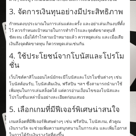
3. จัดการเงินทุนอย่างมีประสิทธิภาพ
กำหนดงบประมาณในการเล่นแต่ละครั้ง และอย่าเล่นเกินงบที่ตั้ง
ไว้ ควรกำหนดเป้าหมายในการทำกำไรและจุดตัดขาดทุนที่
ชัดเจน เมื่อได้กำไรตามเป้าหมายแล้ว ควรหยุดเล่น และเมื่อเสีย
เงินถึงจุดตัดขาดทุน ก็ควรหยุดเล่นเช่นกัน
4. ใช้ประโยชน์จากโบนัสและโปรโม
ชั่น
เว็บไซต์คาสิโนออนไลน์มักจะมีโบนัสและโปรโมชั่นต่างๆ เช่น
โบนัสต้อนรับ, โบนัสเติมเงิน, ฟรีสปิน ฯลฯ ซึ่งสามารถนำมาใช้
เพิ่มทุนในการเล่นสล็อตได้ แต่ควรอ่านเงื่อนไขของโบนัสและ
โปรโมชั่นเหล่านั้นอย่างละเอียดก่อนเสมอ
5. เลือกเกมที่มีฟีเจอร์พิเศษน่าสนใจ
เกมสล็อตที่มีฟีเจอร์พิเศษต่างๆ เช่น ฟรีสปิน, โบนัสเกม, ตัวคูณ
เงินรางวัล จะช่วยเพิ่มความสนุกสนานในการเล่น และเพิ่มโอกาส
ในการได้รับเงินรางวัลที่สูงขึ้น