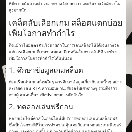
ที่มีความผันผวนต่ำ จะออกรางวัลบ่อยกว่า แต่เงินรางวัลมักจะไม่
สูงมากนัก
เคล็ดลับเลือกเกม สล็อตแตกบ่อย
เพิ่มโอกาสทำกำไร
ถึงแม้ว่าไม่มีสูตรสำเร็จตายตัวในการเล่นสล็อตให้ได้เงินรางวัล
แต่การเลือกเกมที่เหมาะสมและมีเทคนิคในการเล่นที่ดี จะช่วย
เพิ่มโอกาสในการทำกำไรได้แน่นอน
1. ศึกษาข้อมูลเกมสล็อต
ก่อนเริ่มเล่นเกมสล็อตใดๆ ควรศึกษาข้อมูลเกี่ยวกับเกมนั้นๆ อย่าง
ละเอียด เช่น RTP, ความผันผวน, ฟีเจอร์พิเศษต่างๆ รวมถึงรีวิว
จากผู้เล่นคนอื่นๆ เพื่อประกอบการตัดสินใจ
2. ทดลองเล่นฟรีก่อน
หลายเว็บไซต์คาสิโนออนไลน์มีบริการทดลองเล่นเกมสล็อตฟรี
ซึ่งเป็นโอกาสที่ดีในการทำความคุ้นเคยกับเกม ทดลองเล่นฟีเจอร์
ต่างๆ และดูว่าเกมนั้นเหมาะกับสไตล์การเล่นของคุณหรือไม่