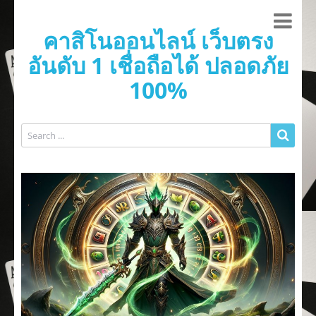
คาสิโนออนไลน์ เว็บตรง
อันดับ 1 เชื่อถือได้ ปลอดภัย
100%