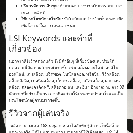
บริหารจัดการเงินทุน:
กำหนดงบประมาณในการเล่น และ
เล่นอย่างมีสติ
ใช้ประโยชน์จากโบนัส:
รับโบนัสและโปรโมชั่นต่างๆ เพื่อ
เพิ่มโอกาสในการเล่นและชนะ
LSI Keywords และคำที่
เกี่ยวข้อง
นอกจากคีย์เวิร์ดหลักแล้ว ยังมีคำอื่นๆ ที่เกี่ยวข้องและช่วยให้
บทความนี้มีความสมบูรณ์มากขึ้น เช่น สล็อตออนไลน์, คาสิโน
ออนไลน์, เกมสล็อต, แจ็คพอต, โบนัสสล็อต, ฟรีสปิน, รีวิวสล็อต,
สล็อตมือถือ, เทคนิคสล็อต, เว็บตรงสล็อต, สมัครสล็อต, ฝากถอน
สล็อต, สล็อตเครดิตฟรี, สล็อตวอเลท และอื่นๆ อีกมากมาย การใช้
คำเหล่านี้อย่างเป็นธรรมชาติจะช่วยให้บทความน่าสนใจและเป็น
ประโยชน์ต่อผู้อ่านมากยิ่งขึ้น
รีวิวจากผู้เล่นจริง
“หลังจากลองเล่น 168topgame มาได้สักพัก รู้สึกว่าเว็บนี้สล็อต
แตกง่ายจริง! ได้โบนัสบ่อยมาก แถมเกมก็มีให้เลือกเยอะ เล่นได้