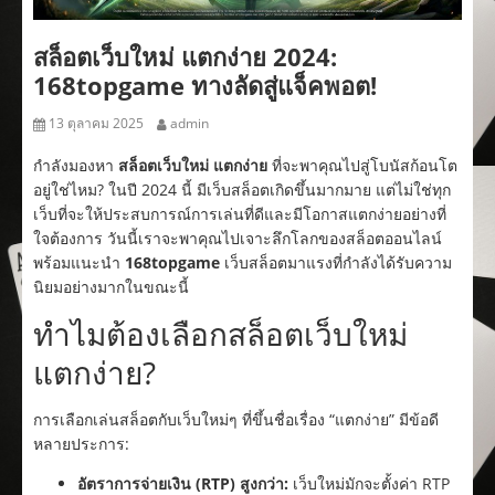
สล็อตเว็บใหม่ แตกง่าย 2024:
168topgame ทางลัดสู่แจ็คพอต!
13 ตุลาคม 2025
admin
กำลังมองหา
สล็อตเว็บใหม่ แตกง่าย
ที่จะพาคุณไปสู่โบนัสก้อนโต
อยู่ใช่ไหม? ในปี 2024 นี้ มีเว็บสล็อตเกิดขึ้นมากมาย แต่ไม่ใช่ทุก
เว็บที่จะให้ประสบการณ์การเล่นที่ดีและมีโอกาสแตกง่ายอย่างที่
ใจต้องการ วันนี้เราจะพาคุณไปเจาะลึกโลกของสล็อตออนไลน์
พร้อมแนะนำ
168topgame
เว็บสล็อตมาแรงที่กำลังได้รับความ
นิยมอย่างมากในขณะนี้
ทำไมต้องเลือกสล็อตเว็บใหม่
แตกง่าย?
การเลือกเล่นสล็อตกับเว็บใหม่ๆ ที่ขึ้นชื่อเรื่อง “แตกง่าย” มีข้อดี
หลายประการ:
อัตราการจ่ายเงิน (RTP) สูงกว่า:
เว็บใหม่มักจะตั้งค่า RTP