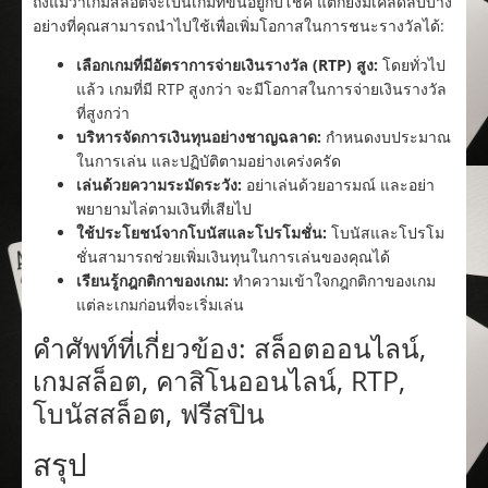
ถึงแม้ว่าเกมสล็อตจะเป็นเกมที่ขึ้นอยู่กับโชค แต่ก็ยังมีเคล็ดลับบาง
อย่างที่คุณสามารถนำไปใช้เพื่อเพิ่มโอกาสในการชนะรางวัลได้:
เลือกเกมที่มีอัตราการจ่ายเงินรางวัล (RTP) สูง:
โดยทั่วไป
แล้ว เกมที่มี RTP สูงกว่า จะมีโอกาสในการจ่ายเงินรางวัล
ที่สูงกว่า
บริหารจัดการเงินทุนอย่างชาญฉลาด:
กำหนดงบประมาณ
ในการเล่น และปฏิบัติตามอย่างเคร่งครัด
เล่นด้วยความระมัดระวัง:
อย่าเล่นด้วยอารมณ์ และอย่า
พยายามไล่ตามเงินที่เสียไป
ใช้ประโยชน์จากโบนัสและโปรโมชั่น:
โบนัสและโปรโม
ชั่นสามารถช่วยเพิ่มเงินทุนในการเล่นของคุณได้
เรียนรู้กฎกติกาของเกม:
ทำความเข้าใจกฎกติกาของเกม
แต่ละเกมก่อนที่จะเริ่มเล่น
คำศัพท์ที่เกี่ยวข้อง: สล็อตออนไลน์,
เกมสล็อต, คาสิโนออนไลน์, RTP,
โบนัสสล็อต, ฟรีสปิน
สรุป