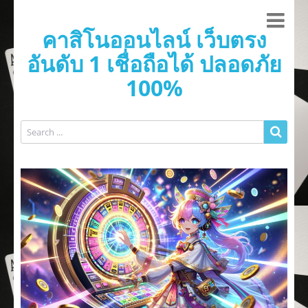
คาสิโนออนไลน์ เว็บตรง
อันดับ 1 เชื่อถือได้ ปลอดภัย
100%