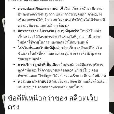
ความปลอดภัยและความน่าเชื่อถือ:
เว็บตรงมักจะมีความ
มั่นคงทางการเงินสูงกว่า และมีการควบคุมคุณภาพอย่าง
เข้มงวดจากผู้ให้บริการเกมโดยตรง ทำให้มั่นใจได้ว่าเกมมี
ความยุติธรรมและไม่มีการล็อคผล
อัตราการจ่ายเงินรางวัล (RTP) ที่สูงกว่า:
โดยทั่วไปแล้ว
เว็บตรงจะให้อัตราการจ่ายเงินรางวัลที่สูงกว่า เนื่องจาก
ไม่มีค่าใช้จ่ายในการแบ่งผลกำไรให้กับเอเย่นต์
โปรโมชั่นและโบนัสที่คุ้มค่ากว่า:
เว็บตรงมักจะมีโปรโม
ชั่นและโบนัสที่หลากหลายและคุ้มค่ากว่า เพื่อดึงดูดและ
รักษาฐานลูกค้า
การบริการลูกค้าที่เป็นเลิศ:
เว็บตรงมักจะมีทีมงานบริการ
ลูกค้าที่พร้อมให้ความช่วยเหลือตลอด 24 ชั่วโมง ตอบ
คำถามและแก้ไขปัญหาได้อย่างรวดเร็วและมีประสิทธิภาพ
ความหลากหลายของเกม:
เว็บตรงมักจะมีเกมสล็อตให้เลือก
เล่นมากมาย จากหลากหลายค่ายเกมชั้นนำ
ข้อดีที่เหนือกว่าของ สล็อตเว็บ
ตรง