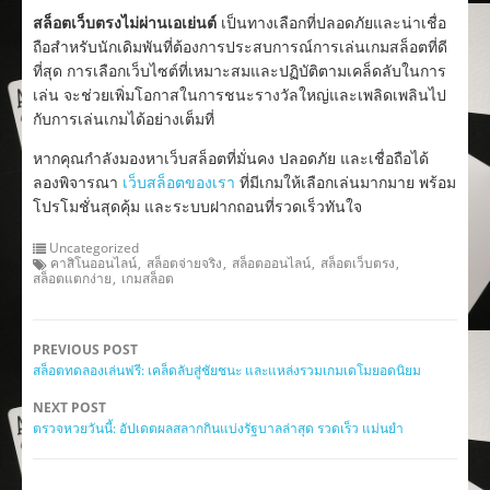
สล็อตเว็บตรงไม่ผ่านเอเย่นต์
เป็นทางเลือกที่ปลอดภัยและน่าเชื่อ
ถือสำหรับนักเดิมพันที่ต้องการประสบการณ์การเล่นเกมสล็อตที่ดี
ที่สุด การเลือกเว็บไซต์ที่เหมาะสมและปฏิบัติตามเคล็ดลับในการ
เล่น จะช่วยเพิ่มโอกาสในการชนะรางวัลใหญ่และเพลิดเพลินไป
กับการเล่นเกมได้อย่างเต็มที่
หากคุณกำลังมองหาเว็บสล็อตที่มั่นคง ปลอดภัย และเชื่อถือได้
ลองพิจารณา
เว็บสล็อตของเรา
ที่มีเกมให้เลือกเล่นมากมาย พร้อม
โปรโมชั่นสุดคุ้ม และระบบฝากถอนที่รวดเร็วทันใจ
Uncategorized
คาสิโนออนไลน์
สล็อตจ่ายจริง
สล็อตออนไลน์
สล็อตเว็บตรง
สล็อตแตกง่าย
เกมสล็อต
PREVIOUS POST
สล็อตทดลองเล่นฟรี: เคล็ดลับสู่ชัยชนะ และแหล่งรวมเกมเดโมยอดนิยม
NEXT POST
ตรวจหวยวันนี้: อัปเดตผลสลากกินแบ่งรัฐบาลล่าสุด รวดเร็ว แม่นยำ