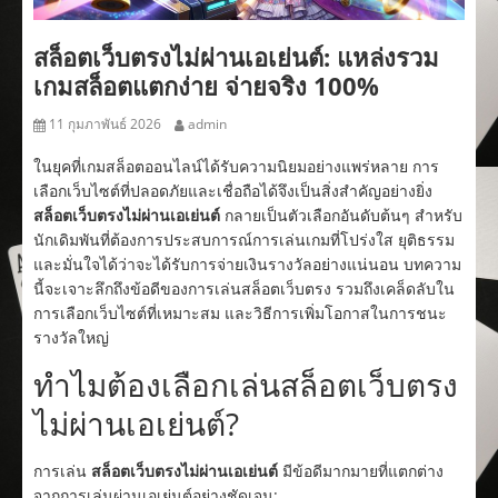
สล็อตเว็บตรงไม่ผ่านเอเย่นต์: แหล่งรวม
เกมสล็อตแตกง่าย จ่ายจริง 100%
11 กุมภาพันธ์ 2026
admin
ในยุคที่เกมสล็อตออนไลน์ได้รับความนิยมอย่างแพร่หลาย การ
เลือกเว็บไซต์ที่ปลอดภัยและเชื่อถือได้จึงเป็นสิ่งสำคัญอย่างยิ่ง
สล็อตเว็บตรงไม่ผ่านเอเย่นต์
กลายเป็นตัวเลือกอันดับต้นๆ สำหรับ
นักเดิมพันที่ต้องการประสบการณ์การเล่นเกมที่โปร่งใส ยุติธรรม
และมั่นใจได้ว่าจะได้รับการจ่ายเงินรางวัลอย่างแน่นอน บทความ
นี้จะเจาะลึกถึงข้อดีของการเล่นสล็อตเว็บตรง รวมถึงเคล็ดลับใน
การเลือกเว็บไซต์ที่เหมาะสม และวิธีการเพิ่มโอกาสในการชนะ
รางวัลใหญ่
ทำไมต้องเลือกเล่นสล็อตเว็บตรง
ไม่ผ่านเอเย่นต์?
การเล่น
สล็อตเว็บตรงไม่ผ่านเอเย่นต์
มีข้อดีมากมายที่แตกต่าง
จากการเล่นผ่านเอเย่นต์อย่างชัดเจน: