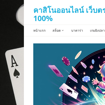
คาสิโนออนไลน์ เว็บตรง
100%
หน้าแรก
สล็อต
บาคาร่า
เกมยิงปลา