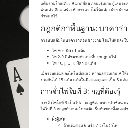
แต้มรวมใกล้เคียง 9 มากที่สุด ก่อนเริ่มเกม ผู้เล่นจะส
พันแล้ว ดีลเลอร์จะทำการแจกไพ่ให้แต่ละฝ่าย ฝ่ายละ 2
กำหนดไว้
กฎกติกาพื้นฐาน: บาคาร่าเ
การนับแต้มในบาคาร่าค่อนข้างง่าย โดยไพ่แต่ละใบมี
ไพ่ Ace มีค่า 1 แต้ม
ไพ่ 2-9 มีค่าตามตัวเลขที่ปรากฏบนไพ่
ไพ่ 10, J, Q, K มีค่า 0 แต้ม
เมื่อรวมแต้มของไพ่ในมือแล้ว หากผลรวมเกิน 9 ใ
รวมกันได้ 15 แต้ม แต้มในมือของคุณจะเป็น 5 แต้ม
การจั่วไพ่ใบที่ 3: กฎที่ต้องรู้
การจั่วไพ่ใบที่ 3 เป็นไปตามกฎที่ค่อนข้างซับซ้อน 
ไพ่ใบที่ 3 จะถูกกำหนดโดยแต้มเริ่มต้นของทั้งสองฝ่
ฝั่งผู้เล่น:
ถ้าแต้มรวม 6 หรือ 7 จะไม่จั่วไพ่