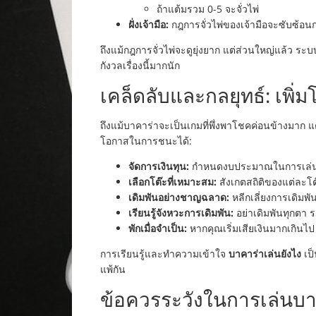
ถ้าแต้มรวม 0-5 จะจั่วไพ่
ฝั่งเจ้ามือ:
กฎการจั่วไพ่ของเจ้ามือจะซับซ้อนกว่า 
ถึงแม้กฎการจั่วไพ่จะดูยุ่งยาก แต่ส่วนใหญ่แล้ว ระ
กังวลเรื่องนี้มากนัก
เคล็ดลับและกลยุทธ์: เพ
ถึงแม้บาคาร่าจะเป็นเกมที่พึ่งพาโชคค่อนข้างมาก แต
โอกาสในการชนะได้:
จัดการเงินทุน:
กำหนดงบประมาณในการเล่นแต่ละ
เลือกโต๊ะที่เหมาะสม:
สังเกตสถิติของแต่ละโต๊
เดิมพันอย่างชาญฉลาด:
หลีกเลี่ยงการเดิมพั
เรียนรู้จังหวะการเดิมพัน:
อย่าเดิมพันทุกตา รอ
พักเมื่อจำเป็น:
หากคุณเริ่มเสียเงินมากเกินไ
การเรียนรู้และทำความเข้าใจ
บาคาร่าเล่นยังไง
เป็
แพ้กัน
ข้อควรระวังในการเล่นบ