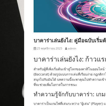
บาคาร่าเล่นยังไง: คู่มือฉบับเริ่
25 พฤศจิกายน 2025
admin
บาคาร่าเล่นยังไง: ก้าวแ
สำหรับผู้ที่เพิ่งเริ่มต้นเข้าสู่โลกของคาสิโนออนไลน์ 
(Baccarat) ด้วยรูปแบบการเล่นที่เรียบง่าย กฎกติ
สนุกไปกับมันได้ บทความนี้จะพาคุณไปทำความเข้
ที่จะช่วยเพิ่มโอกาสในการชนะ
ทำความรู้จักกับบาคาร่า: เก
บาคาร่าเป็นเกมไพ่ที่เล่นระหว่าง “ผู้เล่น” (Player